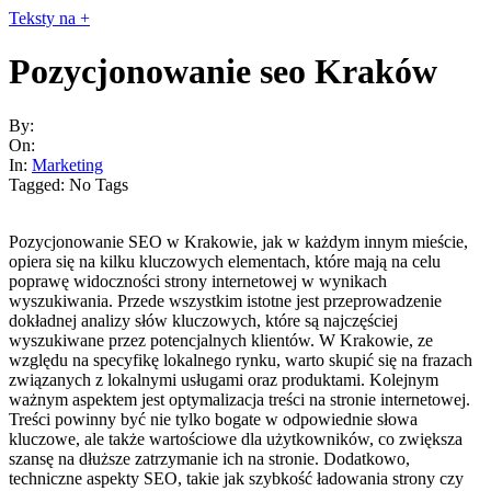
Skip
Teksty na +
to
content
Pozycjonowanie seo Kraków
By:
On:
In:
Marketing
Tagged:
No Tags
Pozycjonowanie SEO w Krakowie, jak w każdym innym mieście,
opiera się na kilku kluczowych elementach, które mają na celu
poprawę widoczności strony internetowej w wynikach
wyszukiwania. Przede wszystkim istotne jest przeprowadzenie
dokładnej analizy słów kluczowych, które są najczęściej
wyszukiwane przez potencjalnych klientów. W Krakowie, ze
względu na specyfikę lokalnego rynku, warto skupić się na frazach
związanych z lokalnymi usługami oraz produktami. Kolejnym
ważnym aspektem jest optymalizacja treści na stronie internetowej.
Treści powinny być nie tylko bogate w odpowiednie słowa
kluczowe, ale także wartościowe dla użytkowników, co zwiększa
szansę na dłuższe zatrzymanie ich na stronie. Dodatkowo,
techniczne aspekty SEO, takie jak szybkość ładowania strony czy