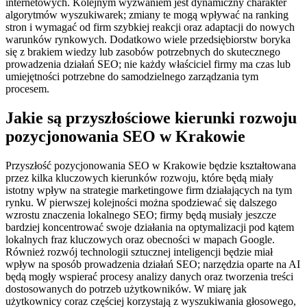
internetowych. Kolejnym wyzwaniem jest dynamiczny charakter
algorytmów wyszukiwarek; zmiany te mogą wpływać na ranking
stron i wymagać od firm szybkiej reakcji oraz adaptacji do nowych
warunków rynkowych. Dodatkowo wiele przedsiębiorstw boryka
się z brakiem wiedzy lub zasobów potrzebnych do skutecznego
prowadzenia działań SEO; nie każdy właściciel firmy ma czas lub
umiejętności potrzebne do samodzielnego zarządzania tym
procesem.
Jakie są przyszłościowe kierunki rozwoju
pozycjonowania SEO w Krakowie
Przyszłość pozycjonowania SEO w Krakowie będzie kształtowana
przez kilka kluczowych kierunków rozwoju, które będą miały
istotny wpływ na strategie marketingowe firm działających na tym
rynku. W pierwszej kolejności można spodziewać się dalszego
wzrostu znaczenia lokalnego SEO; firmy będą musiały jeszcze
bardziej koncentrować swoje działania na optymalizacji pod kątem
lokalnych fraz kluczowych oraz obecności w mapach Google.
Również rozwój technologii sztucznej inteligencji będzie miał
wpływ na sposób prowadzenia działań SEO; narzędzia oparte na AI
będą mogły wspierać procesy analizy danych oraz tworzenia treści
dostosowanych do potrzeb użytkowników. W miarę jak
użytkownicy coraz częściej korzystają z wyszukiwania głosowego,