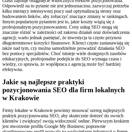
czasu zajmuje osiągnięcie widocznych efektów pozycjonowania.
Odpowiedź na to pytanie nie jest jednoznaczna; zazwyczaj potrzeba
kilku miesięcy intensywnej pracy nad optymalizacją strony oraz
budowaniem linków, aby zobaczyć znaczące zmiany w rankingach.
Innym popularnym pytaniem jest to, jakie koszty wiążą się z
profesjonalnym pozycjonowaniem. Ceny usług SEO mogą się
znacznie różnić w zależności od zakresu działań oraz doświadczenia
agencji; warto jednak pamiętać, że inwestycja ta często przynosi
długoterminowe korzyści finansowe. Klienci często zastanawiają się
także nad tym, czy można samodzielnie prowadzić działania SEO
bez pomocy specjalistów. Choć istnieje wiele dostępnych zasobów
edukacyjnych, profesjonalne podejście do SEO wymaga czasu i
wiedzy, co sprawia, że współpraca z agencją może być bardziej
efektywna.
Jakie są najlepsze praktyki
pozycjonowania SEO dla firm lokalnych
w Krakowie
Firmy lokalne w Krakowie powinny stosować szereg najlepszych
praktyk pozycjonowania SEO, aby skutecznie dotrzeć do swoich
klientów i zwiększyć swoją widoczność online. Pierwszym krokiem
jest stworzenie profilu Google My Business; poprawnie
skonfigurowany profil pozwala na wyświetlanie informacji o firmie