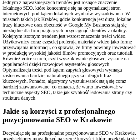
Jednym z najważniejszych trendów jest rosnące znaczenie
lokalnego SEO, które koncentruje się na optymalizacji stron
internetowych pod kątem lokalnych wyników wyszukiwania. W
miastach takich jak Kraków, gdzie konkurencja jest duża, lokalne
frazy kluczowe oraz obecność w Google My Business stają się
niezbędne dla firm pragnących przyciągnąć klientów z okolicy.
Kolejnym istotnym trendem jest wzrost znaczenia treści wideo.
Użytkownicy coraz częściej preferują materiały wideo jako formę
przyswajania informacji, co sprawia, że firmy powinny inwestować
w produkcję wysokiej jakości filmów promocyjnych oraz tutoriali.
Również voice search, czyli wyszukiwanie głosowe, zyskuje na
popularności dzięki rozwojowi asystentów głosowych.
Optymalizacja treści pod kątem zapytań głosowych wymaga
zastosowania bardziej naturalnego języka i długich fraz
kluczowych. Ponadto, algorytmy wyszukiwarek stają się coraz
bardziej zaawansowane, co oznacza, że warto inwestować w
techniczne aspekty SEO, takie jak szybkość ładowania strony czy
struktura danych.
Jakie są korzyści z profesjonalnego
pozycjonowania SEO w Krakowie
Decydując się na profesjonalne pozycjonowanie SEO w Krakowie,
przedsiębiorcy mogą liczyć na szereg korzyści, które przekładają się