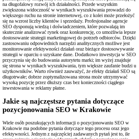
na długofalowy rozwój ich działalności. Przede wszystkim
zwiększona widoczność w wynikach wyszukiwania prowadzi do
większego ruchu na stronie internetowej, co z kolei może przełożyć
się na wzrost liczby klientów i sprzedaży. Profesjonalne agencje
SEO dysponują wiedzą i doświadczeniem, które pozwalają im
skutecznie analizować rynek oraz konkurencję, co umożliwia lepsze
dostosowanie strategii marketingowej do potrzeb odbiorców. Dzięki
zastosowaniu odpowiednich narzędzi analitycznych możliwe jest
monitorowanie efektywności działań oraz bieżące dostosowywanie
strategii w oparciu o uzyskane dane. Dodatkowo inwestycja w SEO
przyczynia się do budowania autorytetu marki; im wyżej znajduje
się strona w wynikach wyszukiwania, tym większe zaufanie budzi u
użytkowników. Warto również zauważyć, że efekty działań SEO są
długotrwałe; dobrze zoptymalizowana strona może utrzymywać
wysoką pozycję przez dłuższy czas bez konieczności ciągłego
inwestowania w reklamy płatne.
Jakie są najczęstsze pytania dotyczące
pozycjonowania SEO w Krakowie
Wiele osób poszukujących informacji o pozycjonowaniu SEO w
Krakowie ma podobne pytania dotyczące tego procesu oraz jego
efektywności. Jednym z najczęściej zadawanych pytań jest to, ile