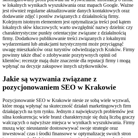
w lokalnych wynikach wyszukiwania oraz mapach Google. Ważne
jest również regularne aktualizowanie danych kontaktowych oraz
dodawanie zdjęć i postów związanych z działalnością firmy.
Kolejnym istotnym elementem jest optymalizacja treści pod kątem
lokalnych słów kluczowych; warto uwzględnić nazwy dzielnic czy
charakterystyczne punkty orientacyjne związane z działalnością
firmy. Dodatkowo publikowanie treści związanych z lokalnymi
wydarzeniami lub atrakcjami turystycznymi może przyciągnąć
uwagę mieszkańców oraz turystów odwiedzających Kraków. Firmy
powinny także dbać o zdobywanie pozytywnych opinii od
klientów; recenzje mają duże znaczenie dla reputacji firmy i mogą
wpłynąć na decyzje zakupowe innych użytkowników.
Jakie są wyzwania związane z
pozycjonowaniem SEO w Krakowie
Pozycjonowanie SEO w Krakowie niesie ze sobą wiele wyzwań,
które mogą wpłynąć na skuteczność działań marketingowych firm
działających na tym rynku. Jednym z największych problemów jest
silna konkurencja; wiele branż charakteryzuje się dużą liczbą graczy
walczących o najwyższe miejsca w wynikach wyszukiwania. Firmy
muszą więc nieustannie dostosowywać swoje strategie oraz
inwestować czas i środki finansowe w optymalizację swoich stron