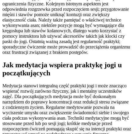
ograniczenia fizyczne. Kolejnym istotnym aspektem jest
odpowiednia rozgrzewka przed rozpoczęciem sesji; przygotowanie
mięśni i stawów pomoże uniknąć kontuzji oraz zwiększy
elastyczność ciała. Należy także pamiętać o właściwej technice
wykonywania asan; niektóre pozycje mogą być wymagające dla
kręgosłupa lub stawów kolanowych, dlatego warto korzystać z
pomocy instruktora lub używać akcesoriów takich jak klocki czy
paski do jogi. Ostatnią ważną zasadą jest regularność praktyki;
sporadyczne ćwiczenie może prowadzić do przeciążenia organizmu
oraz frustracji związanej z brakiem postępów.
Jak medytacja wspiera praktykę jogi u
początkujących
Medytacja stanowi integralną część praktyki jogi i może znacząco
wspierać rozwój zarówno fizyczny, jak i mentalny uczestników
zajęć. Dla początkujących medytacja może być doskonałym
narzędziem do poprawy koncentracji oraz redukcji stresu związane
z codziennym życiem. Regularne medytowanie pozwala na
wyciszenie umysłu oraz zwiększenie świadomości siebie i swojego
ciała podczas wykonywania asan. Techniki medytacyjne mogą być
stosowane przed lub po sesji jogi; krótkie medytacje przed
rozpoczęciem ćwiczeń pomagają skupić się na intencji praktyki oraz