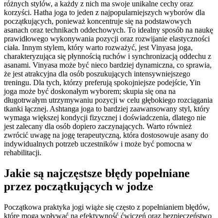
różnych stylów, a każdy z nich ma swoje unikalne cechy oraz
korzyści. Hatha joga to jeden z najpopularniejszych wyborów dla
początkujących, ponieważ koncentruje się na podstawowych
asanach oraz technikach oddechowych. To idealny sposób na naukę
prawidłowego wykonywania pozycji oraz rozwijanie elastyczności
ciała. Innym stylem, który warto rozważyć, jest Vinyasa joga,
charakteryzująca się płynnością ruchów i synchronizacją oddechu z
asanami. Vinyasa może być nieco bardziej dynamiczna, co sprawia,
że jest atrakcyjna dla osób poszukujących intensywniejszego
treningu. Dla tych, którzy preferują spokojniejsze podejście, Yin
joga może być doskonałym wyborem; skupia się ona na
długotrwałym utrzymywaniu pozycji w celu głębokiego rozciągania
tkanki łącznej. Ashtanga joga to bardziej zaawansowany styl, który
wymaga większej kondycji fizycznej i doświadczenia, dlatego nie
jest zalecany dla osób dopiero zaczynających. Warto również
zwrócić uwagę na jogę terapeutyczną, która dostosowuje asany do
indywidualnych potrzeb uczestników i może być pomocna w
rehabilitacji.
Jakie są najczęstsze błędy popełniane
przez początkujących w jodze
Początkowa praktyka jogi wiąże się często z popełnianiem błędów,
które mogą wpływać na efektywność ćwiczeń oraz bezpieczeństwo