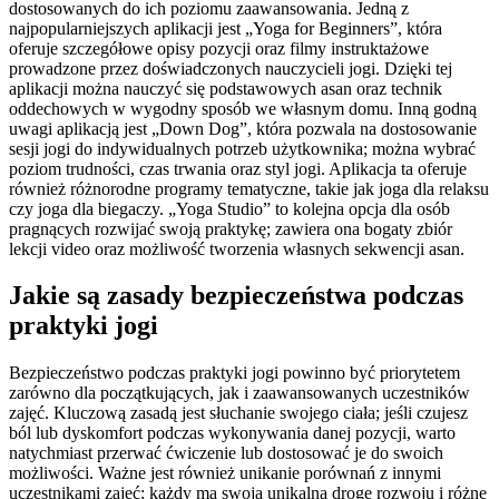
dostosowanych do ich poziomu zaawansowania. Jedną z
najpopularniejszych aplikacji jest „Yoga for Beginners”, która
oferuje szczegółowe opisy pozycji oraz filmy instruktażowe
prowadzone przez doświadczonych nauczycieli jogi. Dzięki tej
aplikacji można nauczyć się podstawowych asan oraz technik
oddechowych w wygodny sposób we własnym domu. Inną godną
uwagi aplikacją jest „Down Dog”, która pozwala na dostosowanie
sesji jogi do indywidualnych potrzeb użytkownika; można wybrać
poziom trudności, czas trwania oraz styl jogi. Aplikacja ta oferuje
również różnorodne programy tematyczne, takie jak joga dla relaksu
czy joga dla biegaczy. „Yoga Studio” to kolejna opcja dla osób
pragnących rozwijać swoją praktykę; zawiera ona bogaty zbiór
lekcji video oraz możliwość tworzenia własnych sekwencji asan.
Jakie są zasady bezpieczeństwa podczas
praktyki jogi
Bezpieczeństwo podczas praktyki jogi powinno być priorytetem
zarówno dla początkujących, jak i zaawansowanych uczestników
zajęć. Kluczową zasadą jest słuchanie swojego ciała; jeśli czujesz
ból lub dyskomfort podczas wykonywania danej pozycji, warto
natychmiast przerwać ćwiczenie lub dostosować je do swoich
możliwości. Ważne jest również unikanie porównań z innymi
uczestnikami zajęć; każdy ma swoją unikalną drogę rozwoju i różne