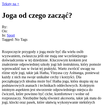
Skip
Teksty na +
to
content
Joga od czego zacząć?
By:
On:
In:
Sport
Tagged:
No Tags
Rozpoczęcie przygody z jogą może być dla wielu osób
wyzwaniem, zwłaszcza jeśli nie mają one wcześniejszego
doświadczenia w tej dziedzinie. Kluczowym krokiem jest
znalezienie odpowiedniej szkoły jogi lub instruktora, który pomoże
wprowadzić nas w świat tej praktyki. Warto zwrócić uwagę na
różne style jogi, takie jak Hatha, Vinyasa czy Ashtanga, ponieważ
każdy z nich ma swoje unikalne cechy i korzyści. Dla
początkujących idealna może być Hatha joga, która skupia się na
podstawowych asanach i technikach oddechowych. Kolejnym
istotnym aspektem jest stworzenie odpowiedniego miejsca do
ćwiczeń, które powinno być ciche, komfortowe i wolne od
rozpraszaczy. Niezbędne będą również akcesoria, takie jak mata do
jogi, klocki oraz pasek, które ułatwią wykonywanie niektórych