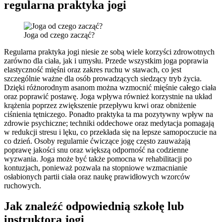
regularna praktyka jogi
Joga od czego zacząć?
Regularna praktyka jogi niesie ze sobą wiele korzyści zdrowotnych
zarówno dla ciała, jak i umysłu. Przede wszystkim joga poprawia
elastyczność mięśni oraz zakres ruchu w stawach, co jest
szczególnie ważne dla osób prowadzących siedzący tryb życia.
Dzięki różnorodnym asanom można wzmocnić mięśnie całego ciała
oraz poprawić postawę. Joga wpływa również korzystnie na układ
krążenia poprzez zwiększenie przepływu krwi oraz obniżenie
ciśnienia tętniczego. Ponadto praktyka ta ma pozytywny wpływ na
zdrowie psychiczne; techniki oddechowe oraz medytacja pomagają
w redukcji stresu i lęku, co przekłada się na lepsze samopoczucie na
co dzień. Osoby regularnie ćwiczące jogę często zauważają
poprawę jakości snu oraz większą odporność na codzienne
wyzwania. Joga może być także pomocna w rehabilitacji po
kontuzjach, ponieważ pozwala na stopniowe wzmacnianie
osłabionych partii ciała oraz naukę prawidłowych wzorców
ruchowych.
Jak znaleźć odpowiednią szkołę lub
instruktora jogi