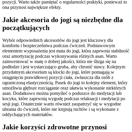
pozycji. Warto także pamiętać o regularności praktyki, ponieważ to
ona przynosi największe efekty.
Jakie akcesoria do jogi są niezbędne dla
początkujących
Wybór odpowiednich akcesoriów do jogi jest kluczowy dla
komfortu i bezpieczeństwa podczas ćwiczeń. Podstawowym
elementem wyposażenia jest mata do jogi, która zapewnia stabilność
oraz amortyzację podczas wykonywania różnych asan. Warto
zainwestować w matę o dobrej jakości, która nie ślizga się na
podłodze i jest wystarczająco gruba, aby chronić stawy. Kolejnym
przydatnym akcesorium są klocki do jogi, które pomagają w
osiągnięciu prawidłowej pozycji ciała, zwłaszcza dla osób z
ograniczoną elastycznością. Pasek do jogi to kolejny element, który
umożliwia głębsze rozciąganie oraz ułatwia wykonanie niektórych
asan. Dodatkowo można pomyśleć o poduszce do medytacji lub
kocyku, które zapewnią wygodę podczas relaksacji i medytacji po
sesji jogi. Ostatecznie warto również zaopatrzyć się w wygodne
ubrania do ćwiczeń, które nie krępują ruchów i są wykonane z
oddychających materiałów.
Jakie korzyści zdrowotne przynosi