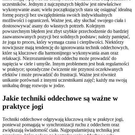
uczestników. Jednym z najczęstszych błędów jest niewłaściwe
wykonywanie asan; wielu początkujących stara się osiągnąć idealną
formę pozycji bez uwzględnienia swoich indywidualnych
możliwości i ograniczeń. Ważne jest, aby słuchać swojego ciała i
dostosowywać asany do własnych potrzeb. Kolejnym
powszechnym błędem jest zbyt szybkie przechodzenie do bardziej
zaawansowanych pozycji bez solidnych podstaw; należy pamiętać,
że joga to proces, który wymaga czasu i cierpliwości. Niektórzy
nowicjusze mają tendencję do ignorowania technik oddechowych,
które są kluczowe dla harmonijnego wykonywania asan oraz
relaksacji. Niezrozumienie roli oddechu może prowadzić do
napięcia w ciele i umyśle. Innym problemem jest brak regularności
w praktyce; sporadyczne ćwiczenie nie przynosi oczekiwanych
efektów i może prowadzić do frustracji. Ważne jest również
unikanie porównań z innymi uczestnikami zajęć; każdy ma swoją
unikalną drogę rozwoju w jodze.
Jakie techniki oddechowe są ważne w
praktyce jogi
Techniki oddechowe odgrywają kluczową rolę w praktyce jogi,
ponieważ pomagają w synchronizacji ruchu z oddechem oraz
zwiększają świadomość ciała. Najpopularniejszą techniką jest