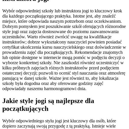
Wybór odpowiedniej szkoły lub instruktora jogi to kluczowy krok
dla każdego początkującego praktyka. Istotne jest, aby znaleźć
miejsce, które odpowiada naszym potrzebom oraz oczekiwaniom.
Dobrym pomysłem jest poszukiwanie szkół oferujących różnorodne
style jogi oraz zajęcia dostosowane do poziomu zaawansowania
uczestników. Warto również zwrócić uwagę na kwalifikacje
instruktorów; dobrze wykształcony nauczyciel powinien posiadać
certyfikat ukończenia kursu nauczycielskiego oraz doświadczenie w
prowadzeniu zajęć dla początkujących. Rekomendacje znajomych
lub opinie dostępne w internecie mogą pomóc w podjęciu decyzji o
wyborze konkretnej szkoły. Nie zaszkodzi również uczestniczyć w
kilku próbnych zajęciach różnych instruktorów przed podjęciem
ostatecznej decyzji; pozwoli to ocenić styl nauczania oraz atmosferę
panującą w danej szkole. Ważne jest również to, aby lokalizacja
szkoły była dogodna oraz aby oferowane godziny zajęć
odpowiadały naszemu harmonogramowi dnia.
Jakie style jogi są najlepsze dla
początkujących
Wybór odpowiedniego stylu jogi jest kluczowy dla osób, które
dopiero zaczynają swoją przygodę z tą praktyką. Istnieje wiele