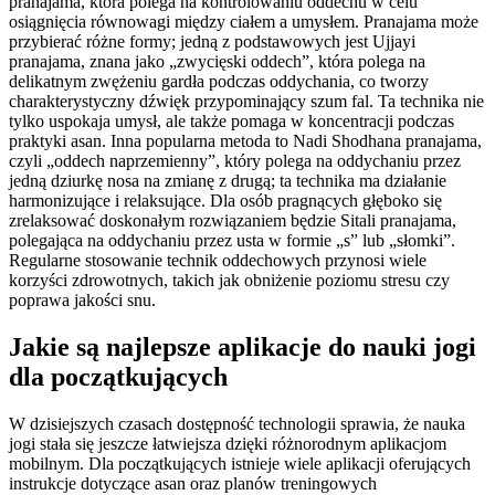
pranajama, która polega na kontrolowaniu oddechu w celu
osiągnięcia równowagi między ciałem a umysłem. Pranajama może
przybierać różne formy; jedną z podstawowych jest Ujjayi
pranajama, znana jako „zwycięski oddech”, która polega na
delikatnym zwężeniu gardła podczas oddychania, co tworzy
charakterystyczny dźwięk przypominający szum fal. Ta technika nie
tylko uspokaja umysł, ale także pomaga w koncentracji podczas
praktyki asan. Inna popularna metoda to Nadi Shodhana pranajama,
czyli „oddech naprzemienny”, który polega na oddychaniu przez
jedną dziurkę nosa na zmianę z drugą; ta technika ma działanie
harmonizujące i relaksujące. Dla osób pragnących głęboko się
zrelaksować doskonałym rozwiązaniem będzie Sitali pranajama,
polegająca na oddychaniu przez usta w formie „s” lub „słomki”.
Regularne stosowanie technik oddechowych przynosi wiele
korzyści zdrowotnych, takich jak obniżenie poziomu stresu czy
poprawa jakości snu.
Jakie są najlepsze aplikacje do nauki jogi
dla początkujących
W dzisiejszych czasach dostępność technologii sprawia, że nauka
jogi stała się jeszcze łatwiejsza dzięki różnorodnym aplikacjom
mobilnym. Dla początkujących istnieje wiele aplikacji oferujących
instrukcje dotyczące asan oraz planów treningowych